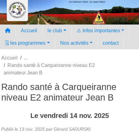
Les randonneurs hyèrois - les copains d'abord
Panneau de gestion des cookies
Accueil
le club
⚠️ Infos importantes
🗓️ les programmes
Nos activités
contact
Accueil
Rando santé à Carqueiranne niveau E2
animateur Jean B
Rando santé à Carqueiranne
niveau E2 animateur Jean B
Le
vendredi
14
nov.
2025
Publié le
13 nov. 2025
par Gérard SADURSKI