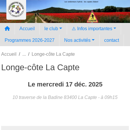
Les randonneurs hyèrois - les copains d'abord
Panneau de gestion des cookies
Accueil
le club
⚠️ Infos importantes
Programmes 2026-2027
Nos activités
contact
Accueil
Longe-côte La Capte
Longe-côte La Capte
Le
mercredi
17
déc.
2025
10 traverse de la Badine
83400
La Capte
- à 09h15