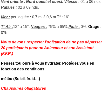
Vent orienté
: Nord ouest et ouest. Vitesse :
01 à 06 nds.
Rafales
:
02 à 09 nds
.
Mer :
peu agitée
:
0,7 m. à 0,6 m
T°
: 16°
T° Air :
13° à 15°.
Nuages :
75% à 65%
Pluie :
0%.
Orage :
0%
N
ous devons respecter l’obligation de ne pas dépasser
20 participants pour un Animateur et son Assistant.
(F.F.R.)
Pensez toujours à vous hydrater. Protégez vous en
fonction des conditions
météo (Soleil, froid…)
Chaussures obligatoires