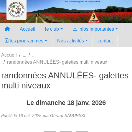
Les randonneurs hyèrois - les copains d'abord
Panneau de gestion des cookies
Accueil
le club
⚠️ Infos importantes
🗓️ les programmes
Nos activités
contact
Accueil
randonnées ANNULÉES- galettes multi niveaux
randonnées ANNULÉES- galettes
multi niveaux
Le
dimanche
18
janv.
2026
Publié le
18 oct. 2025
par Gérard SADURSKI