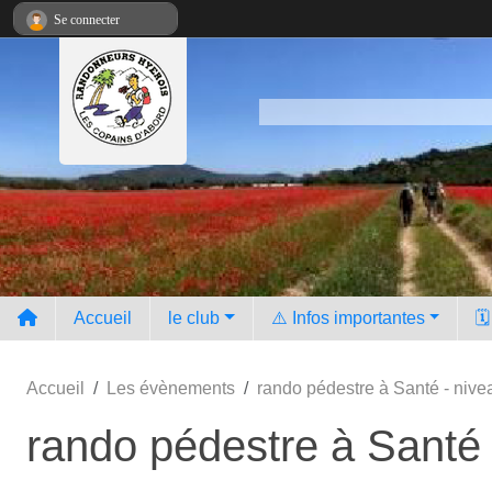
Panneau de gestion des cookies
Se connecter
Accueil
le club
⚠️ Infos importantes
🗓
Accueil
Les évènements
rando pédestre à Santé - nivea
rando pédestre à Santé 