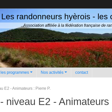
Les randonneurs hyèrois - les 
Association affiliée à la fédération française de 
️ les programmes
Nos activités
contact
u E2 - Animateurs : Pierre P.
- niveau E2 - Animateurs :