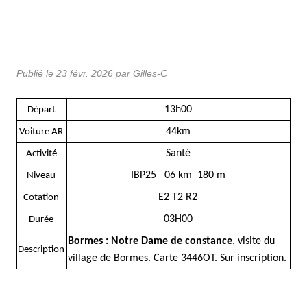
Publié le
23 févr. 2026
par Gilles-C
13h00
Départ
44km
Voiture AR
Santé
Activité
IBP25 06 km 180 m
Niveau
E2 T2 R2
Cotation
03H00
Durée
Bormes : Notre Dame de constance
, visite du
Description
village de Bormes. Carte 3446OT.
Sur inscription.