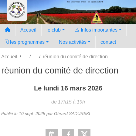
Les randonneurs hyèrois - les copains d'abord
Panneau de gestion des cookies
Accueil
le club
⚠️ Infos importantes
🗓️ les programmes
Nos activités
contact
Accueil
réunion du comité de direction
réunion du comité de direction
Le
lundi
16
mars
2026
de 17h15 à 19h
Publié le
10 sept. 2025
par Gérard SADURSKI