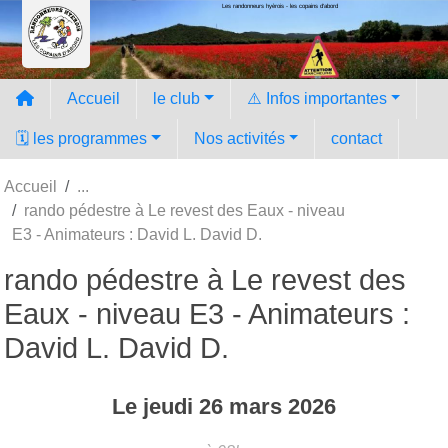
Les randonneurs hyèrois - les copains d'abord
Panneau de gestion des cookies
Accueil
le club
⚠️ Infos importantes
🗓️ les programmes
Nos activités
contact
Accueil
rando pédestre à Le revest des Eaux - niveau
E3 - Animateurs : David L. David D.
rando pédestre à Le revest des
Eaux - niveau E3 - Animateurs :
David L. David D.
Le
jeudi
26
mars
2026