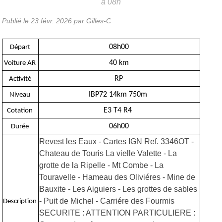
à 08h
Publié le
23 févr. 2026
par Gilles-C
08h00
Départ
40 km
Voiture AR
RP
Activité
IBP72 14km 750m
Niveau
E3 T4 R4
Cotation
06h00
Durée
Revest les Eaux - Cartes IGN Ref. 3346OT -
Chateau de Touris La vielle Valette - La
grotte de la Ripelle - Mt Combe - La
Touravelle - Hameau des Oliviéres - Mine de
Bauxite - Les Aiguiers - Les grottes de sables
- Puit de Michel - Carriére des Fourmis
Description
SECURITE : ATTENTION PARTICULIERE :