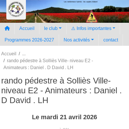
Les randonneurs hyèrois - les copains d'abord
Panneau de gestion des cookies
Accueil
le club
⚠️ Infos importantes
Programmes 2026-2027
Nos activités
contact
Accueil
rando pédestre à Solliès Ville- niveau E2 -
Animateurs : Daniel . D David . LH
rando pédestre à Solliès Ville-
niveau E2 - Animateurs : Daniel .
D David . LH
Le
mardi
21
avril
2026