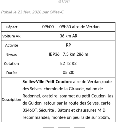
à 09h
Publié le
23 févr. 2026
par Gilles-C
09h00 09h30 aire de Verdan
Départ
36 km AR
Voiture AR
RP
Activité
IBP36 7,5 km 286 m
Niveau
E2 T2 R2
Cotation
05h00
Durée
Solliès-Ville Petit Coudon:
aire de Verdan,route
des Selves, chemin de la Giraude, vallon de
Redonnel, oratoire, sommet du petit Coudon, Jas
Description
de Guidon, retour par la route des Selves, carte
3346OT, Sécurité : Bâtons et chaussures MID
recommandés; montée un peu raide sur 250m,