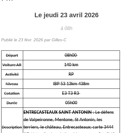
Le
jeudi
23
avril
2026
à 08h
Publié le
23 févr. 2026
par Gilles-C
08h00
Départ
140 km
Voiture AR
RP
Activité
IBP 53 13km 438m
Niveau
E3 T3 R3
Cotation
05h00
Durée
ENTRECASTEAUX SAINT ANTONIN
: Le défens
de Valpeironne, Mentone, St Antonin, les
terriers, le château, Entrecasteaux; carte 3444
Description