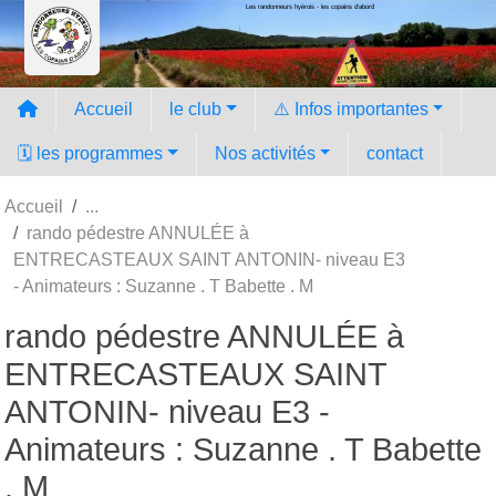
Les randonneurs hyèrois - les copains d'abord
Panneau de gestion des cookies
Accueil
le club
⚠️ Infos importantes
🗓️ les programmes
Nos activités
contact
Accueil
rando pédestre ANNULÉE à
ENTRECASTEAUX SAINT ANTONIN- niveau E3
- Animateurs : Suzanne . T Babette . M
rando pédestre ANNULÉE à
ENTRECASTEAUX SAINT
ANTONIN- niveau E3 -
Animateurs : Suzanne . T Babette
. M