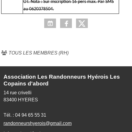
OT. Nota : Sur inscription 16 pers max. Par SMS
au 0620378504.
TOUS LES MEMBRES (RH)
Association Les Randonneurs Hyérois Les
Copains d'abord
14 rue crivelli
83400
HYERES
Tél. :
04 94 65 55 31
randonneurshyerois@gmail.com