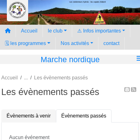
Les randonneurs hyèrois - les copains d'abord
Panneau de gestion des cookies
Accueil
le club
⚠️ Infos importantes
🗓️ les programmes
Nos activités
contact
Marche nordique
Accueil
Les évènements passés
Les évènements passés
Évènements à venir
Évènements passés
Aucun événement