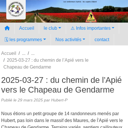
Les randonneurs hyèrois - les copains d'abord
Panneau de gestion des cookies
Accueil
le club
⚠️ Infos importantes
🗓️ les programmes
Nos activités
contact
Accueil
2025-03-27 : du chemin de l’Apié vers le
Chapeau de Gendarme
2025-03-27 : du chemin de l’Apié
vers le Chapeau de Gendarme
Publié le
29 mars 2025
par Hubert-P
Nous étions un petit groupe de 14 randonneurs menés par
Hubert, pas loin dans le massif des Maures, de ĺ'Apié vers le
Chapeau de Gendarme. Terrains variés, sentiers caillouteux