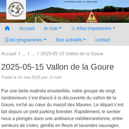
Les randonneurs hyèrois - les copains d'abord
Panneau de gestion des cookies
Accueil
le club
⚠️ Infos importantes
🗓️ les programmes
Nos activités
contact
Accueil
2025-05-15 Vallon de la Goure
2025-05-15 Vallon de la Goure
Publié le
15 mai 2025
par JJ-Sah
Par une belle matinée ensoleillée, notre groupe de vingt
randonneurs s’est élancé à la découverte du vallon de la
Goure, niché au cœur du massif des Maures. Le départ s’est
fait depuis un petit parking forestier. Rapidement, le sentier
nous a plongés dans une ambiance méditerranéenne, entre
senteurs de cistes, genêts en fleurs et lavandes sauvages.