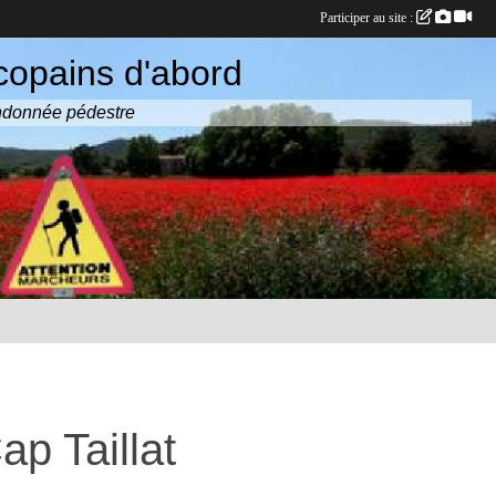
Participer au site :
copains d'abord
randonnée pédestre
p Taillat