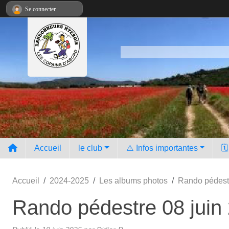
Panneau de gestion des cookies
Se connecter
Accueil
le club
⚠️ Infos importantes
🗓
Accueil
2024-2025
Les albums photos
Rando pédestr
Rando pédestre 08 juin 