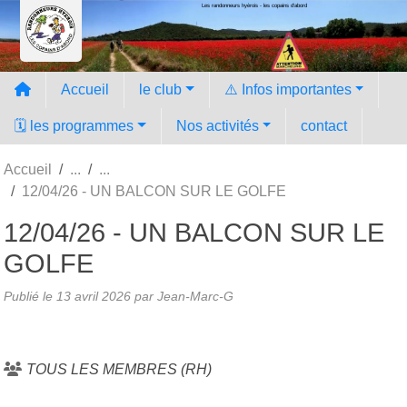
Les randonneurs hyèrois - les copains d'abord
Panneau de gestion des cookies
Accueil
le club
⚠️ Infos importantes
🗓️ les programmes
Nos activités
contact
Accueil
12/04/26 - UN BALCON SUR LE GOLFE
12/04/26 - UN BALCON SUR LE
GOLFE
Publié le
13 avril 2026
par Jean-Marc-G
TOUS LES MEMBRES (RH)