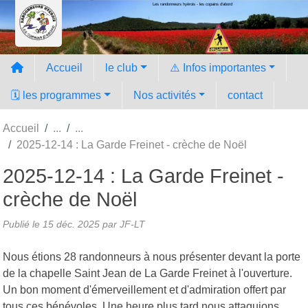
Les randonneurs hyèrois - les copains d'abord
Panneau de gestion des cookies
Accueil
le club
⚠️ Infos importantes
🗓️ les programmes
Nos activités
contact
Accueil
2025-12-14 : La Garde Freinet - crèche de Noël
2025-12-14 : La Garde Freinet -
crèche de Noël
Publié le
15 déc. 2025
par JF-LT
Nous étions 28 randonneurs à nous présenter devant la porte
de la chapelle Saint Jean de La Garde Freinet à l'ouverture.
Un bon moment d'émerveillement et d'admiration offert par
tous ces bénévoles. Une heure plus tard nous attaquions