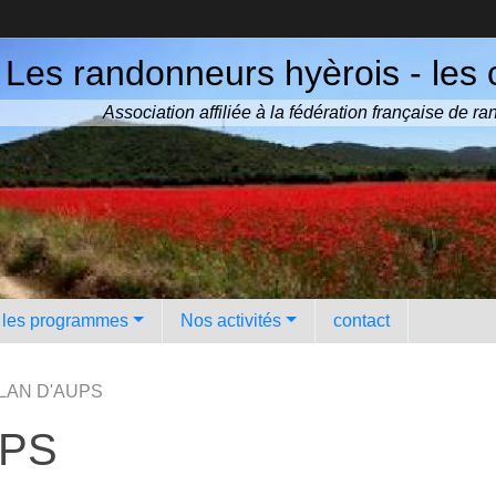
Les randonneurs hyèrois - les 
Association affiliée à la fédération française de 
️ les programmes
Nos activités
contact
PLAN D'AUPS
UPS