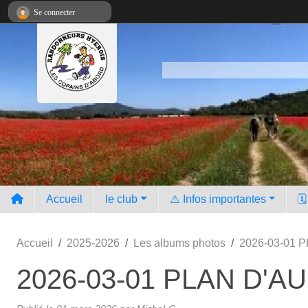
Panneau de gestion des cookies
Se connecter
Accueil
le club
⚠️ Infos importantes
🗓
Accueil
2025-2026
Les albums photos
2026-03-01 
2026-03-01 PLAN D'A