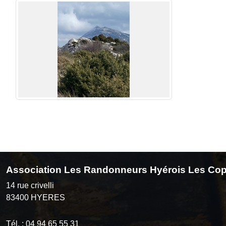
Association Les Randonneurs Hyérois Les Cop
14 rue crivelli
83400
HYERES
Tél. :
04 94 65 55 31