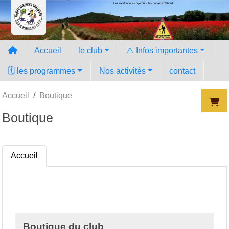
Les randonneurs hyèrois - les copains d'abord
Panneau de gestion des cookies
Accueil
le club
⚠️ Infos importantes
🗓️ les programmes
Nos activités
contact
Accueil
Boutique
Boutique
Accueil
Boutique du club