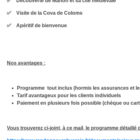
✅
Découverte de Mahon et sa cité médiévale
✅ Visite de la Cova de Coloms
✅ Apéritif de bienvenue
Nos avantages :
Programme
tout inclus
(hormis les assurances et le
Tarif avantageux
pour les clients individuels
Paiement en plusieurs fois
possible (chèque ou cart
Vous trouverez ci-joint, à ce mail,
le
programme détaillé 