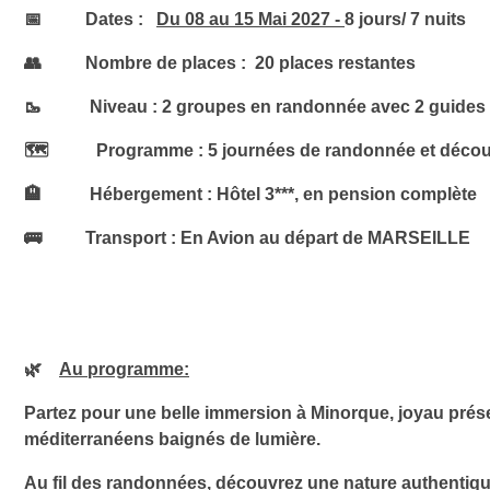
📅
Dates :
Du 08 au 15 Mai 2027 -
8 jours/ 7 nuits
👥
Nombre de places : 20
places
restantes
🥾
Niveau :
2 groupes en randonnée avec
2 guides
🗺️
Programme :
5 journées de randonnée et décou
🏨
Hébergement :
Hôtel 3***, en pension complète
🚌
Transport :
En Avion au départ de
MARSEILLE
🌿
Au programme
:
Partez pour une belle immersion à
Minorque
, joyau prés
méditerranéens baignés de lumière.
Au fil des randonnées, découvrez une nature authentique 