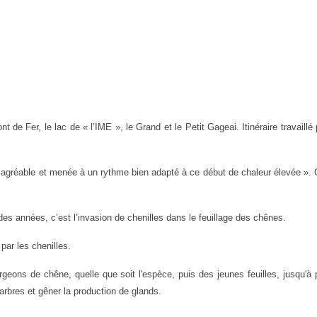
 de Fer, le lac de « l’IME », le Grand et le Petit Gageai. Itinéraire travaillé
agréable et menée à un rythme bien adapté à ce début de chaleur élevée ». 
des années, c’est l’invasion de chenilles dans le feuillage des chênes.
 par les chenilles.
urgeons de
c
hêne, quelle que soit l'espèce, puis des jeunes feuilles, jusqu'à
 arbres et gêne
r
la production de glands.