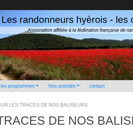
Les randonneurs hyèrois - les 
Association affiliée à la fédération française de 
️ les programmes
Nos activités
contact
: SUR LES TRACES DE NOS BALISEURS
S TRACES DE NOS BALI