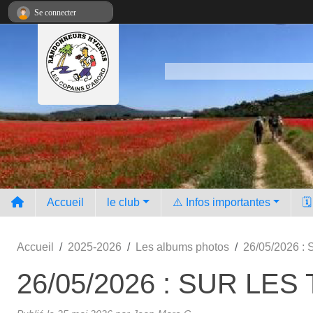
Panneau de gestion des cookies
Se connecter
Accueil
le club
⚠️ Infos importantes
🗓
Accueil
2025-2026
Les albums photos
26/05/2026 
26/05/2026 : SUR LE