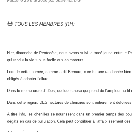
Publié le
25 mai 2026
par Jean-Marc-G
TOUS LES MEMBRES (RH)
Hier, dimanche de Pentecôte, nous avons suivi le tracé jaune entre le Pont
qui rend « la vie » plus facile aux animateurs.
Lors de cette journée,
comme a dit Bernard, « ce fut une randonnée bien 
obligés à adapter l’allure.
D
ans le même ordre d’idées
, quelque chose qui prend de l’ampleur au fil 
Dans cette région, DES hectares de chênaies sont
entière
ment
défoliées
A titre info, l
es chenilles se nourrissent dans un premier temps des bo
dégâts en cas de pullulation.
C
ela peut contribuer à l'affaiblissement des