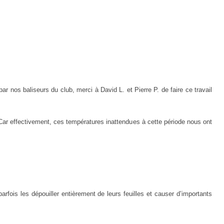
 par nos baliseurs du club,
merci à
David L. et Pierre P. de faire ce travail
Car effectivement, ces températures inattendu
e
s à cette période nous
ont
 parfois
les dépouiller
entièrement
de leurs feuilles
et causer d’importants