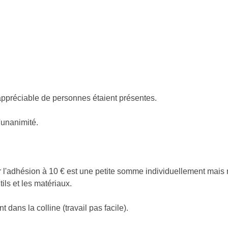
 appréciable de personnes étaient présentes.
l'unanimité.
car l'adhésion à 10 € est une petite somme individuellement mai
ils et les matériaux.
t dans la colline (travail pas facile).