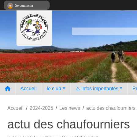
Panneau de gestion des cookies
Se connecter
Accueil
le club
⚠️ Infos importantes
P
Accueil
2024-2025
Les news
actu des chaufourniers
actu des chaufourniers