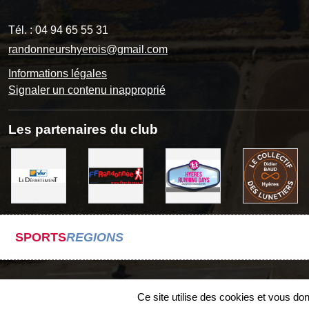
Tél. :
04 94 65 55 31
randonneurshyerois@gmail.com
Informations légales
Signaler un contenu inapproprié
Les partenaires du club
SPORTS
REGIONS
Ce site utilise des cookies et vous do