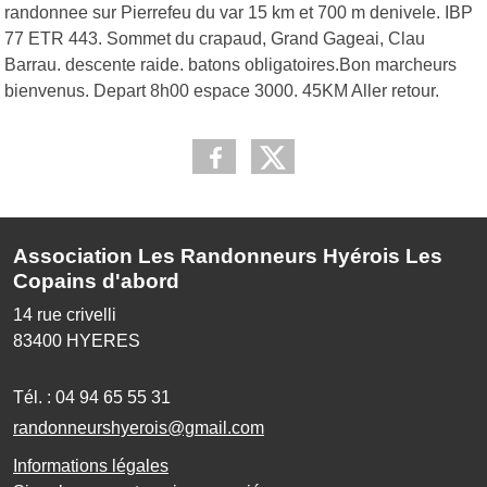
randonnee sur Pierrefeu du var 15 km et 700 m denivele. IBP
77 ETR 443. Sommet du crapaud, Grand Gageai, Clau
Barrau. descente raide. batons obligatoires.Bon marcheurs
bienvenus. Depart 8h00 espace 3000. 45KM Aller retour.
Association Les Randonneurs Hyérois Les
Copains d'abord
14 rue crivelli
83400
HYERES
Tél. :
04 94 65 55 31
randonneurshyerois@gmail.com
Informations légales