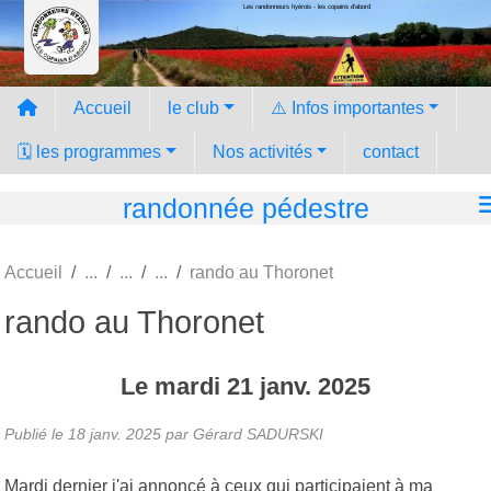
Les randonneurs hyèrois - les copains d'abord
Panneau de gestion des cookies
Accueil
le club
⚠️ Infos importantes
🗓️ les programmes
Nos activités
contact
randonnée pédestre
Accueil
rando au Thoronet
rando au Thoronet
Le
mardi
21
janv.
2025
Publié le
18 janv. 2025
par Gérard SADURSKI
Mardi dernier j'ai annoncé à ceux qui participaient à ma