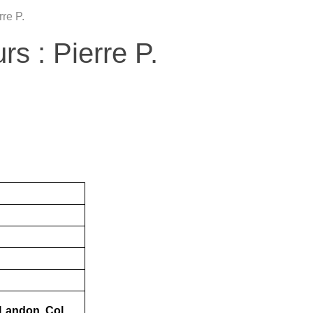
re P.
s : Pierre P.
u Landon, Col