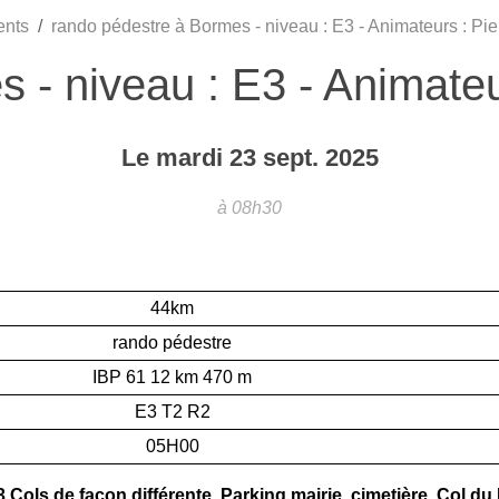
ents
rando pédestre à Bormes - niveau : E3 - Animateurs : Pier
 - niveau : E3 - Animateur
Le
mardi
23
sept.
2025
à 08h30
44km
rando pédestre
IBP 61 12 km 470 m
E3 T2 R2
05H00
 Cols de façon différente. Parking mairie, cimetière, Col d