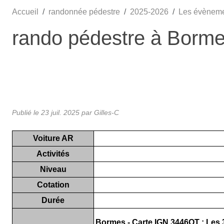
Accueil
randonnée pédestre
2025-2026
Les évènem
rando pédestre à Bormes
Publié le
23 juil. 2025
par Gilles-C
Voiture AR
Activités
Niveau
Cotation
Durée
Bormes - Carte IGN 3446OT : Les 3