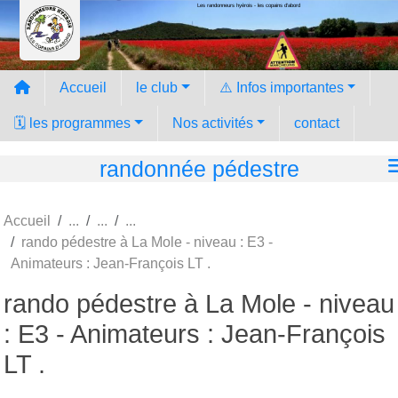
Les randonneurs hyèrois - les copains d'abord
Panneau de gestion des cookies
Accueil
le club
⚠️ Infos importantes
🗓️ les programmes
Nos activités
contact
randonnée pédestre
Accueil
rando pédestre à La Mole - niveau : E3 -
Animateurs : Jean-François LT .
rando pédestre à La Mole - niveau
: E3 - Animateurs : Jean-François
LT .