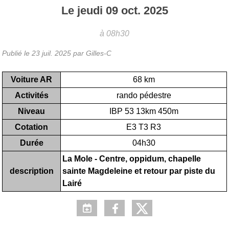
Le
jeudi
09
oct.
2025
à 08h30
Publié le
23 juil. 2025
par Gilles-C
Voiture AR
68 km
Activités
rando pédestre
Niveau
IBP 53 13km 450m
Cotation
E3 T3 R3
Durée
04h30
La Mole - Centre, oppidum, chapelle
description
sainte Magdeleine et retour par piste du
Lairé