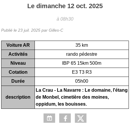
Le
dimanche
12
oct.
2025
à 08h30
Publié le
23 juil. 2025
par Gilles-C
Voiture AR
35 km
Activités
rando pédestre
Niveau
IBP 65 15km 500m
Cotation
E3 T3 R3
Durée
05h00
La Crau - La Navarre : Le domaine, l'étang
description
de Monbel, cimetière des moines,
oppidum, les bouisses.