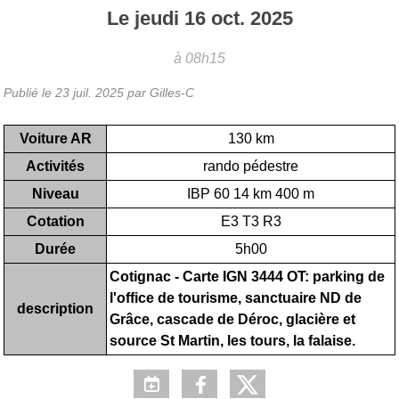
Le
jeudi
16
oct.
2025
à 08h15
Publié le
23 juil. 2025
par Gilles-C
Voiture AR
130 km
Activités
rando pédestre
Niveau
IBP 60 14 km 400 m
Cotation
E3 T3 R3
Durée
5h00
Cotignac - Carte IGN 3444 OT: parking de
l'office de tourisme, sanctuaire ND de
description
Grâce, cascade de Déroc, glacière et
source St Martin, les tours, la falaise.