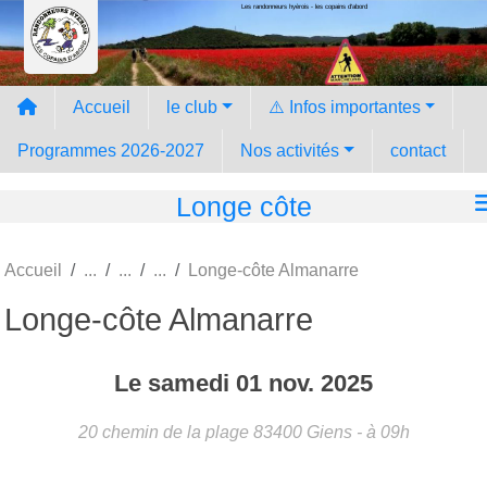
Les randonneurs hyèrois - les copains d'abord
Panneau de gestion des cookies
Accueil
le club
⚠️ Infos importantes
Programmes 2026-2027
Nos activités
contact
Longe côte
Accueil
Longe-côte Almanarre
Longe-côte Almanarre
Le
samedi
01
nov.
2025
20 chemin de la plage
83400
Giens
- à 09h