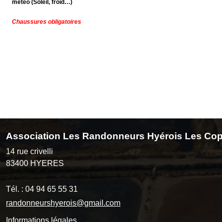
météo (Soleil, froid…)
Chaussures obligatoires
Association Les Randonneurs Hyérois Les Cop
14 rue crivelli
83400
HYERES
Tél. :
04 94 65 55 31
randonneurshyerois@gmail.com
Informations légales