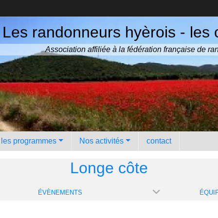
Les randonneurs hyèrois - les 
Association affiliée à la fédération française de 
️ les programmes
Nos activités
contact
Longe côte
ÉVÈNEMENTS
ÉQUI