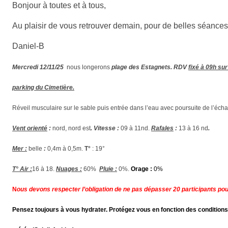
Bonjour à toutes et à tous,
Au plaisir de vous retrouver demain, pour de belles séances
Daniel-B
Mercredi 12/11/25
nous longerons
plage des Estagnets. RDV
fixé à 09h sur
parking du Cimetière.
Réveil musculaire sur le sable puis entrée dans l’eau avec poursuite de l’éch
Vent orienté
:
nord, nord est
. Vitesse :
09 à 11nd.
Rafales
:
13 à 16 nd
.
Mer :
belle
:
0,4m à 0,5m.
T°
: 19°
T° Air :
16 à 18.
Nuages :
60%
Pluie :
0%.
Orage :
0%
N
ous devons respecter l’obligation de ne pas dépasser 20 participants pour
Pensez toujours à vous hydrater. Protégez vous en fonction des conditions