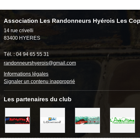
Association Les Randonneurs Hyérois Les Cop
14 rue crivelli
83400
HYERES
Tél. :
04 94 65 55 31
randonneurshyerois@gmail.com
Informations légales
Signaler un contenu inapproprié
Les partenaires du club