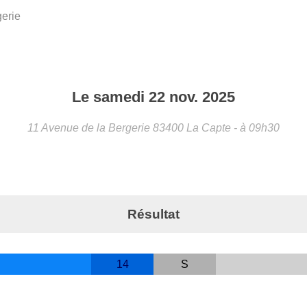
erie
Le
samedi
22
nov.
2025
11 Avenue de la Bergerie
83400
La Capte
- à 09h30
Résultat
14
S