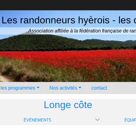
Les randonneurs hyèrois - les 
Association affiliée à la fédération française de 
️ les programmes
Nos activités
contact
Longe côte
ÉVÈNEMENTS
ÉQUI