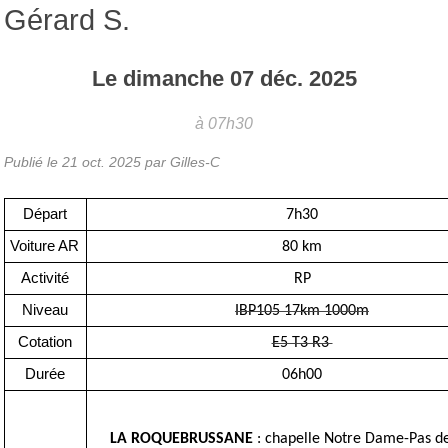
Gérard S.
Le
dimanche
07
déc.
2025
à 07h30
Publié le
21 oct. 2025
par Gilles-C
Départ
7h30
Voiture AR
80 km
Activité
RP
Niveau
IBP105 17km 1000m
Cotation
E5 T3 R3
Durée
06h00
LA ROQUEBRUSSANE
: chapelle Notre Dame-Pas de