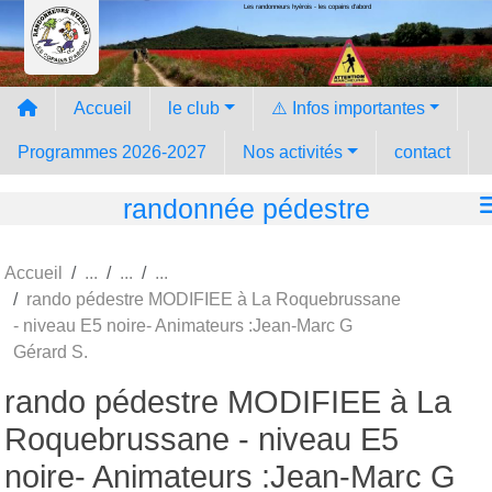
Les randonneurs hyèrois - les copains d'abord
Panneau de gestion des cookies
Accueil
le club
⚠️ Infos importantes
Programmes 2026-2027
Nos activités
contact
randonnée pédestre
Accueil
rando pédestre MODIFIEE à La Roquebrussane
- niveau E5 noire- Animateurs :Jean-Marc G
Gérard S.
rando pédestre MODIFIEE à La
Roquebrussane - niveau E5
noire- Animateurs :Jean-Marc G