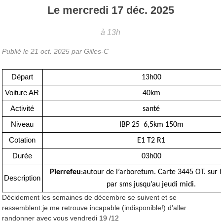
Le
mercredi
17
déc.
2025
à 13h
Publié le
21 oct. 2025
par Gilles-C
Départ
13h00
Voiture AR
40km
Activité
santé
Niveau
IBP 25 6,5km 150m
Cotation
E1 T2 R1
Durée
03h00
Pierrefeu
:autour de l’arboretum. Carte 3445 OT. sur i
Description
par sms jusqu’au jeudi midi.
Décidement les semaines de décembre se suivent et se
ressemblent:je me retrouve incapable (indisponible!) d'aller
randonner avec vous vendredi 19 /12