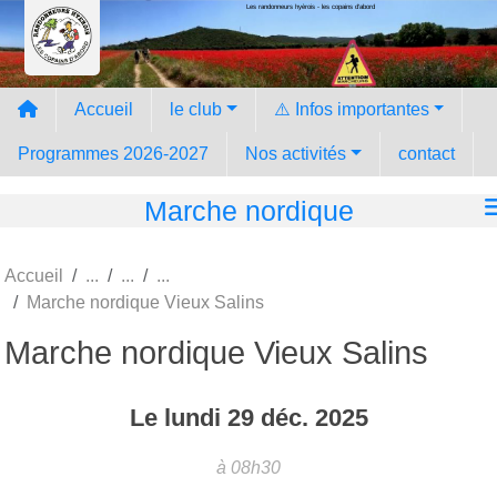
Les randonneurs hyèrois - les copains d'abord
Panneau de gestion des cookies
Accueil
le club
⚠️ Infos importantes
Programmes 2026-2027
Nos activités
contact
Marche nordique
Accueil
Marche nordique Vieux Salins
Marche nordique Vieux Salins
Le
lundi
29
déc.
2025
à 08h30