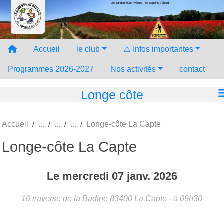
Les randonneurs hyèrois - les copains d'abord
Panneau de gestion des cookies
Accueil
le club
⚠️ Infos importantes
Programmes 2026-2027
Nos activités
contact
Longe côte
Accueil
Longe-côte La Capte
Longe-côte La Capte
Le
mercredi
07
janv.
2026
10 traverse de la Badine
83400
La Capte
- à 09h30