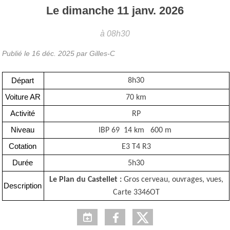
Le
dimanche
11
janv.
2026
à 08h30
Publié le
16 déc. 2025
par Gilles-C
Départ
8h30
Voiture AR
70 km
Activité
RP
Niveau
IBP 69 14 km 600 m
Cotation
E3 T4 R3
Durée
5h30
Le Plan du Castellet :
Gros cerveau, ouvrages, vues,
Description
Carte 3346OT