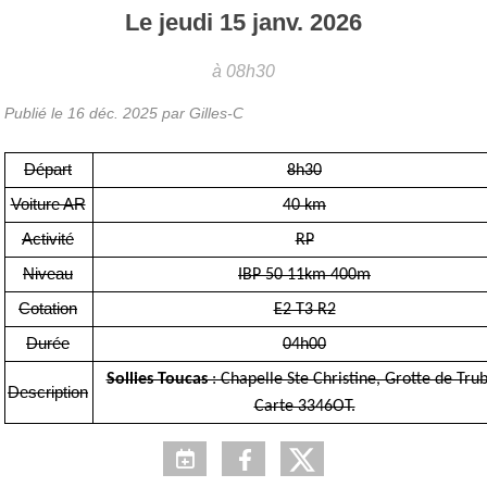
Le
jeudi
15
janv.
2026
à 08h30
Publié le
16 déc. 2025
par Gilles-C
Départ
8h30
Voiture AR
40 km
Activité
RP
Niveau
IBP 50 11km 400m
Cotation
E2 T3 R2
Durée
04h00
Sollies Toucas
: Chapelle Ste Christine, Grotte de Trub
Description
Carte 3346OT.