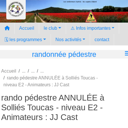
Les randonneurs hyèrois - les copains d'abord
Panneau de gestion des cookies
Accueil
le club
⚠️ Infos importantes
🗓️ les programmes
Nos activités
contact
randonnée pédestre
Accueil
rando pédestre ANNULÉE à Solliés Toucas -
niveau E2 - Animateurs : JJ Cast
rando pédestre ANNULÉE à
Solliés Toucas - niveau E2 -
Animateurs : JJ Cast