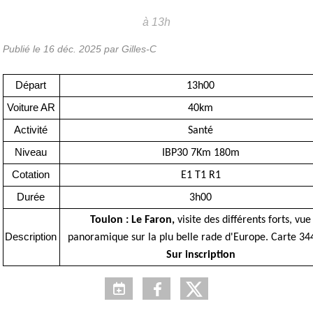
à 13h
Publié le
16 déc. 2025
par Gilles-C
Départ
13h00
Voiture AR
40km
Activité
Santé
Niveau
IBP30 7Km 180m
Cotation
E1 T1 R1
Durée
3h00
Toulon : Le Faron,
visite des différents forts, vue
Description
panoramique sur la plu belle rade d'Europe. Carte 34
Sur inscription