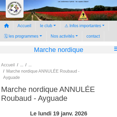
Les randonneurs hyèrois - les copains d'abord
Panneau de gestion des cookies
Accueil
le club
⚠️ Infos importantes
🗓️ les programmes
Nos activités
contact
Marche nordique
Accueil
Marche nordique ANNULÉE Roubaud -
Ayguade
Marche nordique ANNULÉE
Roubaud - Ayguade
Le
lundi
19
janv.
2026