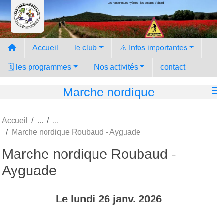
Les randonneurs hyèrois - les copains d'abord
Panneau de gestion des cookies
Accueil
le club
⚠️ Infos importantes
🗓️ les programmes
Nos activités
contact
Marche nordique
Accueil
Marche nordique Roubaud - Ayguade
Marche nordique Roubaud -
Ayguade
Le
lundi
26
janv.
2026