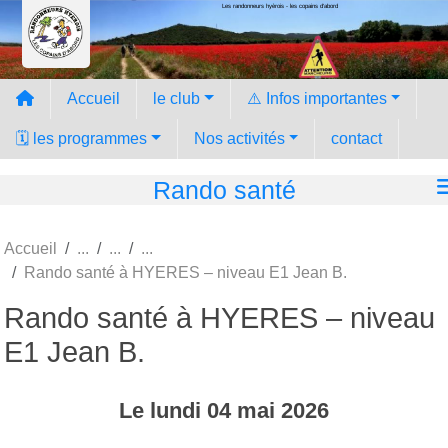
Les randonneurs hyèrois - les copains d'abord
Panneau de gestion des cookies
Accueil
le club
⚠️ Infos importantes
🗓️ les programmes
Nos activités
contact
Rando santé
Accueil
Rando santé à HYERES – niveau E1 Jean B.
Rando santé à HYERES – niveau
E1 Jean B.
Le
lundi
04
mai
2026