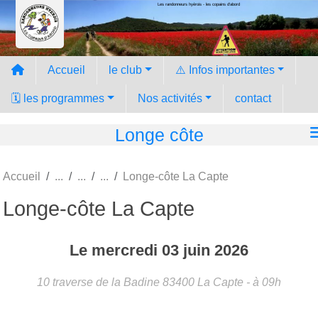
Les randonneurs hyèrois - les copains d'abord
Panneau de gestion des cookies
Accueil
le club
⚠️ Infos importantes
🗓️ les programmes
Nos activités
contact
Longe côte
Accueil
Longe-côte La Capte
Longe-côte La Capte
Le
mercredi
03
juin
2026
10 traverse de la Badine
83400
La Capte
- à 09h