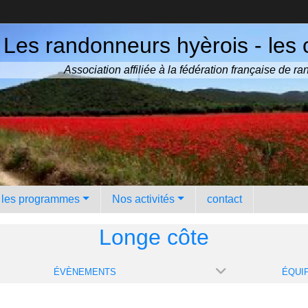
Les randonneurs hyèrois - les 
Association affiliée à la fédération française de 
️ les programmes
Nos activités
contact
Longe côte
ÉVÈNEMENTS
ÉQUI