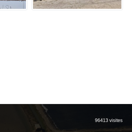
96413
visites