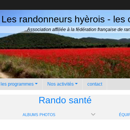
Les randonneurs hyèrois - les 
Association affiliée à la fédération française de 
️ les programmes
Nos activités
contact
Rando santé
ALBUMS PHOTOS
ÉQUI