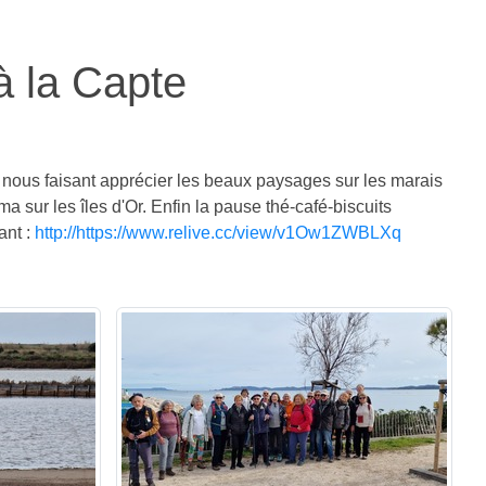
à la Capte
e nous faisant apprécier les beaux paysages sur les marais
 sur les îles d'Or. Enfin la pause thé-café-biscuits
ant :
http://https://www.relive.cc/view/v1Ow1ZWBLXq