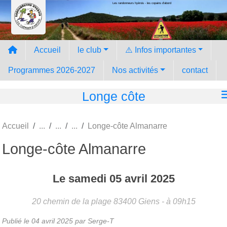
Les randonneurs hyèrois - les copains d'abord
Panneau de gestion des cookies
Accueil
le club
⚠️ Infos importantes
Programmes 2026-2027
Nos activités
contact
Longe côte
Accueil
Longe-côte Almanarre
Longe-côte Almanarre
Le
samedi
05
avril
2025
20 chemin de la plage
83400
Giens
- à 09h15
Publié le
04 avril 2025
par Serge-T