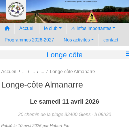
Les randonneurs hyèrois - les copains d'abord
Panneau de gestion des cookies
Accueil
le club
⚠️ Infos importantes
Programmes 2026-2027
Nos activités
contact
Longe côte
Accueil
Longe-côte Almanarre
Longe-côte Almanarre
Le
samedi
11
avril
2026
20 chemin de la plage
83400
Giens
- à 09h30
Publié le
10 avril 2026
par Hubert-Pio