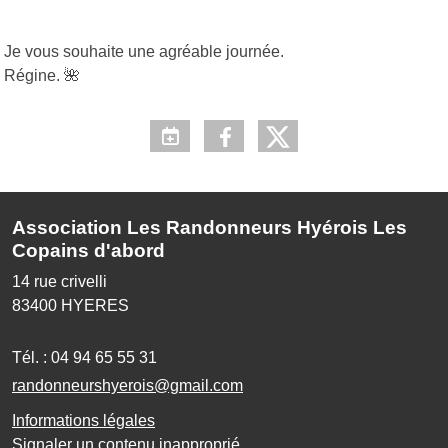
Je vous souhaite une agréable journée.
Régine. 🌺
Association Les Randonneurs Hyérois Les
Copains d'abord
14 rue crivelli
83400
HYERES
Tél. :
04 94 65 55 31
randonneurshyerois@gmail.com
Informations légales
Signaler un contenu inapproprié