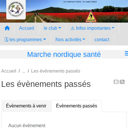
Les randonneurs hyèrois - les copains d'abord
Panneau de gestion des cookies
Accueil
le club
⚠️ Infos importantes
🗓️ les programmes
Nos activités
contact
Marche nordique santé
Accueil
Les évènements passés
Les évènements passés
Évènements à venir
Évènements passés
Aucun événement