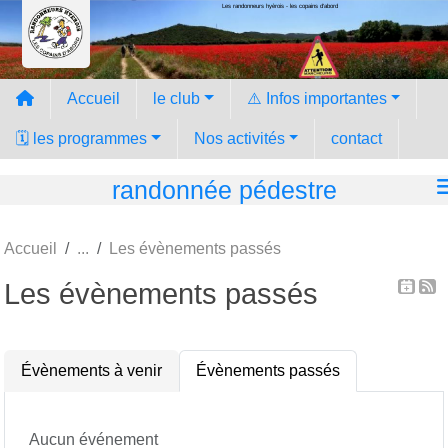
Les randonneurs hyèrois - les copains d'abord
Panneau de gestion des cookies
Accueil
le club
⚠️ Infos importantes
🗓️ les programmes
Nos activités
contact
randonnée pédestre
Accueil
Les évènements passés
Les évènements passés
Évènements à venir
Évènements passés
Aucun événement