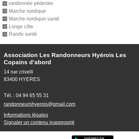
randonnée pédestre
Marche nordique
Marche nordique santé
Longe côte
Rando santé
Association Les Randonneurs Hyérois Les
Copains d'abord
14 rue crivelli
83400
HYERES
Tél. :
04 94 65 55 31
randonneurshyerois@gmail.com
Informations légales
Signaler un contenu inapproprié