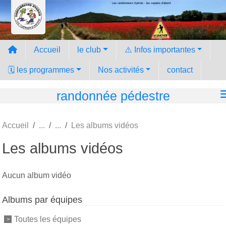
Les randonneurs hyèrois - les copains d'abord
Panneau de gestion des cookies
Accueil
le club
⚠️ Infos importantes
🗓️ les programmes
Nos activités
contact
randonnée pédestre
Accueil
Les albums vidéos
Les albums vidéos
Aucun album vidéo
Albums par équipes
Toutes les équipes